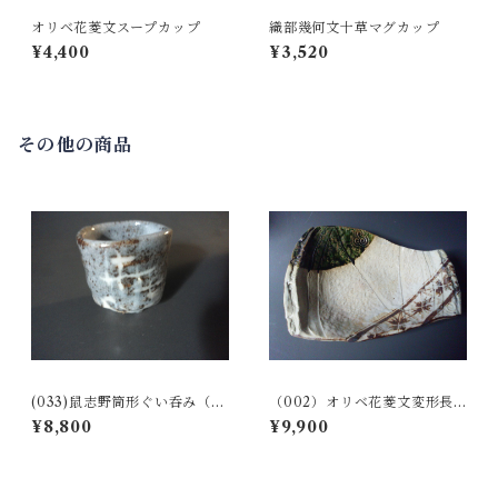
オリベ花菱文スープカップ
織部幾何文十草マグカップ
¥4,400
¥3,520
その他の商品
(033)鼠志野筒形ぐい呑み（桐
（002）オリベ花菱文変形長
箱入り）
角鉢
¥8,800
¥9,900