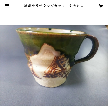
織部サラサ文マグカップ | やきもの
処 工房「石」