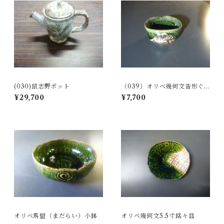
(030)鼠志野ポット
（039）オリベ幾何文沓形ぐ
い呑み（桐箱付）
¥29,700
¥7,700
オリベ馬盥（まだらい）小鉢
オリベ幾何文5.5寸銘々皿