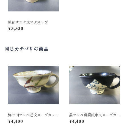
織部サラサ文マグカップ
¥3,520
同じカテゴリの商品
弥七田オリベ芒文スープカッ
黒オリベ呉須流水文スープカ
プ
ップ
¥4,400
¥4,400