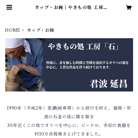
カップ・お碗 | やきもの処 工房
「石」
HOME
カップ・お碗
1990年（平成2年）美濃(岐阜県）から修行を終え、福岡・早
良の石釜の地に窯を築き
30年近くこの地でオリベを中心に、ビードロ、赤絵の食器を
約10万点程焼き上げてきました。