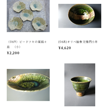
（069）ビードフキの葉銘々
(068)オリベ抽象文楕円小丼
皿 （小）
¥4,620
¥2,200