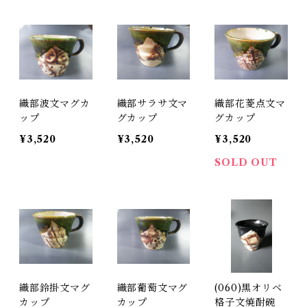
織部波文マグカ
織部サラサ文マ
織部花菱点文マ
ップ
グカップ
グカップ
¥3,520
¥3,520
¥3,520
SOLD OUT
織部鈴掛文マグ
織部葡萄文マグ
(060)黒オリベ
カップ
カップ
格子文焼酎碗