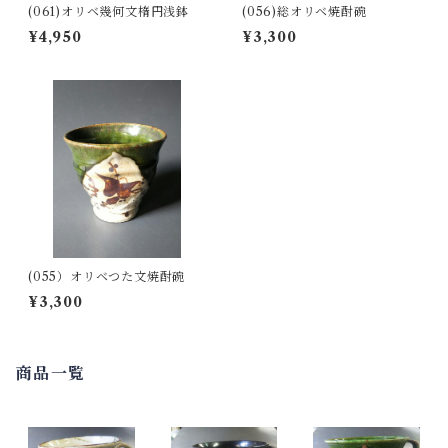
(061)オリベ幾何文楕円浅鉢
(056)総オリベ焼酎碗
¥4,950
¥3,300
(055）オリベつた文焼酎碗
¥3,300
商品一覧