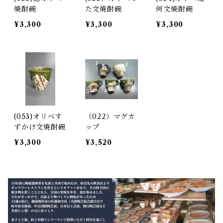
焼酎碗
た文焼酎碗
何文焼酎碗
¥3,300
¥3,300
¥3,300
(053)オリベす
（022）マグカ
ずかけ文焼酎碗
ップ
¥3,300
¥3,520