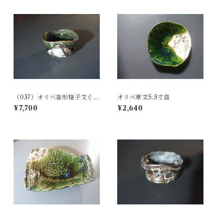
（037）オリベ沓形格子文ぐい
オリベ草文5.5寸皿
呑み（桐箱付）
¥7,700
¥2,640