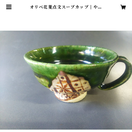
オリベ花菱点文スープカップ | やき
もの処 工房「石」