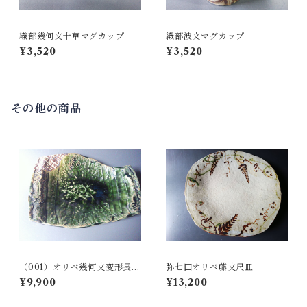
織部幾何文十草マグカップ
織部波文マグカップ
¥3,520
¥3,520
その他の商品
（001）オリベ幾何文変形長角
弥七田オリベ藤文尺皿
鉢
¥9,900
¥13,200