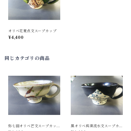
オリベ花菱点文スープカップ
¥4,400
同じカテゴリの商品
弥七田オリベ芒文スープカッ
黒オリベ呉須流水文スープカ
プ
ップ