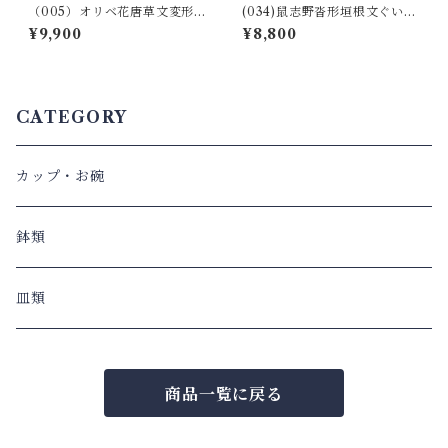
（005）オリベ花唐草文変形
(034)鼠志野沓形垣根文ぐい呑
長角鉢
（桐箱入り）
¥9,900
¥8,800
CATEGORY
カップ・お碗
鉢類
皿類
商品一覧に戻る