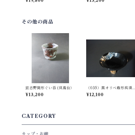
¥19,800
¥13,200
その他の商品
鼠志野筒形ぐい吞 (貝高台）
（035）黒オリベ鼎形呉須
水文ぐい呑（桐箱入り）
¥13,200
¥12,100
CATEGORY
カップ・お碗