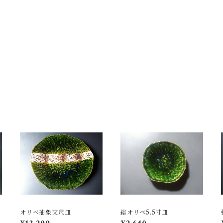
オリベ抽象文尺皿
総オリベ5.5寸皿