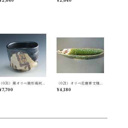
¥2,640
¥2,640
（031）黒オリベ筒形幾何文
（021）オリベ花唐草文楕円
十草ぐい呑み（桐箱入り）
皿
¥7,700
¥4,180