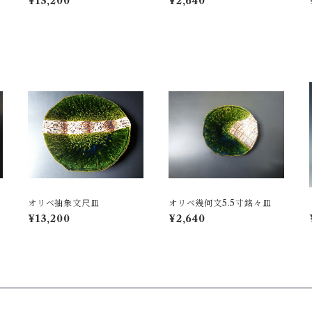
¥13,200
¥2,640
流
オリベ抽象文尺皿
オリベ幾何文5.5寸銘々皿
¥13,200
¥2,640