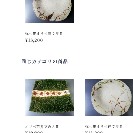
弥七田オリベ藤文尺皿
¥13,200
同じカテゴリの商品
オリベ花弁文角大皿
弥七田オリベ芒文尺皿