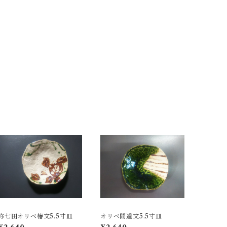
弥七田オリベ椿文5.5寸皿
オリベ間道文5.5寸皿