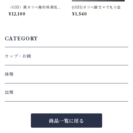
（035）黒オリベ鼎形呉須流水
((051)オリベ藤文４寸丸小皿
文ぐい呑（桐箱入り）
¥12,100
¥1,540
CATEGORY
カップ・お碗
鉢類
皿類
商品一覧に戻る