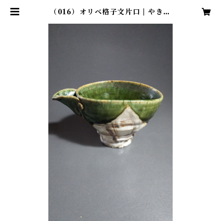
（016）オリベ格子文片口 | やきも
の処 工房「石」