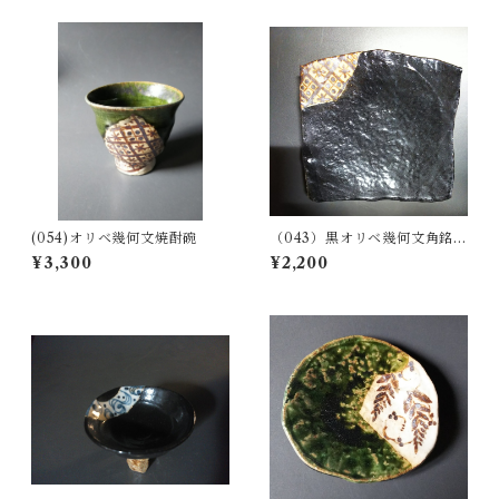
(054)オリベ幾何文焼酎碗
（043）黒オリベ幾何文角銘々
皿
¥3,300
¥2,200