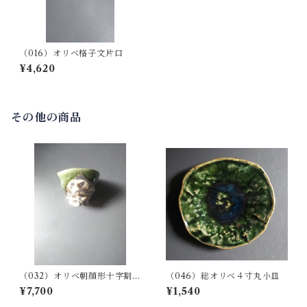
（016）オリベ格子文片口
¥4,620
その他の商品
（032）オリベ朝顔形十字割高
（046）総オリベ４寸丸小皿
台つた唐草文ぐい呑み（桐箱
¥7,700
¥1,540
付）