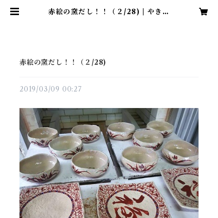
赤絵の窯だし！！（２/28) | やきも
の処 工房「石」
赤絵の窯だし！！（２/28)
2019/03/09 00:27