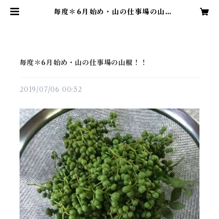
毎度＊6月始め・山の仕事場の山
椒！！ | やきもの処 工房「石」
毎度＊6月始め・山の仕事場の山椒！！
2019/07/06 00:52